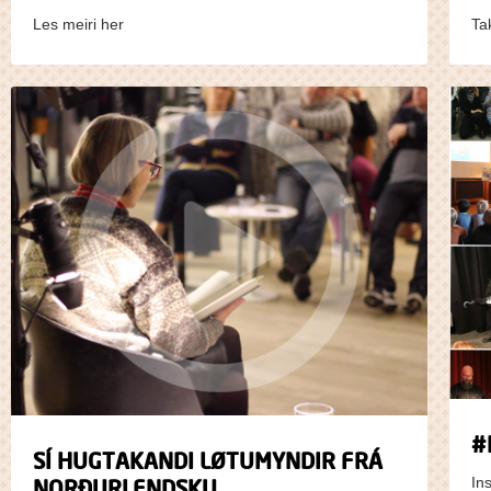
Les meiri her
Ta
#
SÍ HUGTAKANDI LØTUMYNDIR FRÁ
In
NORÐURLENDSKU