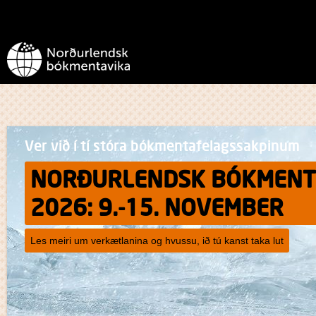
Ver við í tí stóra bókmentafelagssakpinum
NORÐURLENDSK BÓKMENT
2026: 9.-15. NOVEMBER
Les meiri um verkætlanina og hvussu, ið tú kanst taka lut