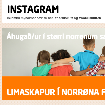
INSTAGRAM
Inkomnu myndirnar sært tú her.
#nordisklitt og #nordisklitt25
Áhugað/ur í størri norrønum s
LIMASKAPUR Í NORRØNA 