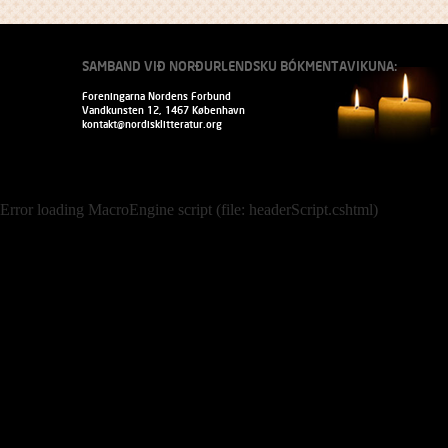
SAMBAND VIÐ NORÐURLENDSKU BÓKMENTAVIKUNA:
Foreningarna Nordens Forbund
Vandkunsten 12, 1467 København
kontakt@nordisklitteratur.org
Error loading MacroEngine script (file: headerScript.cshtml)