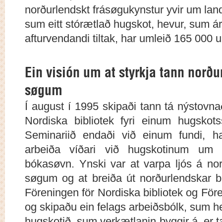
norðurlendskt frásøgukynstur yvir um lan
sum eitt stórætlað hugskot, hevur, sum árini
afturvendandi tiltak, har umleið 165 000 u
Ein visión um at styrkja tann norðu
søgum
Í august í 1995 skipaði tann tá nýstovna
Nordiska bibliotek fyri einum hugsko
Seminariið endaði við einum fundi, h
arbeiða víðari við hugskotinum um e
bókasøvn. Ynski var at varpa ljós á nor
søgum og at breiða út norðurlendskar b
Föreningen för Nordiska bibliotek og Före
og skipaðu ein felags arbeiðsbólk, sum he
hugskotið, sum verkætlanin byggir á, er 