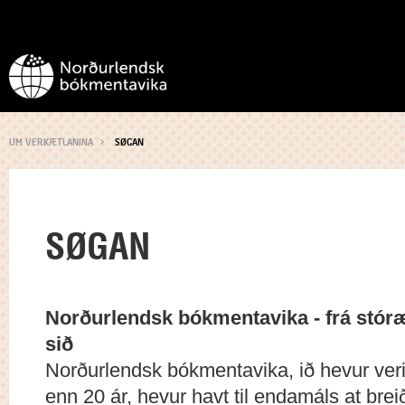
UM VERKÆTLANINA
SØGAN
SØGAN
Norðurlendsk bókmentavika - frá stór
sið
Norðurlendsk bókmentavika, ið hevur veri
enn 20 ár, hevur havt til endamáls at brei