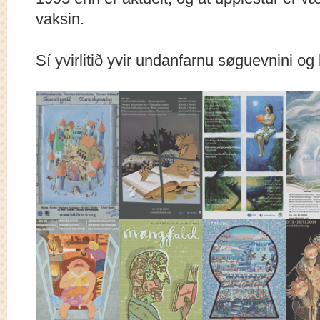
vaksin.
Sí yvirlitið yvir undanfarnu søguevnini o