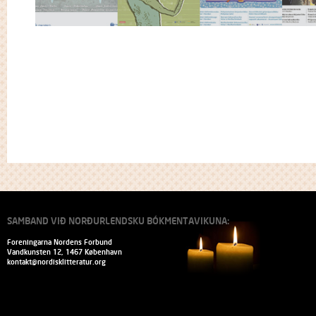
SAMBAND VIÐ NORÐURLENDSKU BÓKMENTAVIKUNA:
Foreningarna Nordens Forbund
Vandkunsten 12, 1467 København
kontakt@nordisklitteratur.org