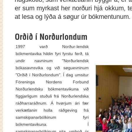
er sum myrkast her norðuri hjá okkum, ten
at lesa og lýða á søgur úr bókmentunum.
Orðið í Norðurlondum
1997 varð Norður-lendsk
bókmentavika hildin fyri fyrstu ferð, tá
undir navninum "Norðurlendsk
bókasavnsvika og við søguevninum
"Orðið í Norðurlondum". Í dag umsitur
Föreninga Nordens Forbund
Norðurlendsku bókmentavikuna við
fíggjarligum stuðuli frá Norðurlendska
ráðharraráðnum. Á hvørjum ári fær
verkætlanin holla ráðgeving frá
samskipanarbólkinum fyri
bókmentavikuna. Í
samskipanarbólkinum sita umboð úr