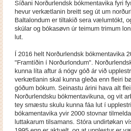
Síðani Norðurlendsk bókmentavika fyri fyrs
hevur verkætlanin breitt seg út um norður
Baltalondum er tiltakið sera vælumtókt, 
skúlar og bókasøvn úr teimum trimum lond
lut.
Í 2016 helt Norðurlendsk bókmentavika 2
"Framtíðin í Norðurlondum". Norðurlends
kunna líta aftur á nógv góð ár við upplestr
verkætlanin skal kunna gleða enn fleiri bø
góðum bókum. Seinastu árini hava alt flei
Norðurlendsku bókmentavikuna, og vit arbe
tey smæstu skulu kunna fáa lut í upplest
bókamentavika yvir 2000 stovnar tilmeld
luttakarum tilsamans. Stóra undirtøkan vís
1995 enn er aktuelt, og at upplestur er v