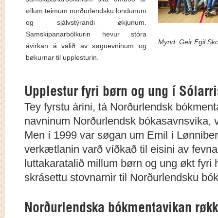
øllum teimum norðurlendsku londunum
og sjálvstýrandi økjunum.
Samskipanarbólkurin hevur stóra
Mynd: Geir Egil 
ávirkan á valið av søguevninum og
bøkurnar til upplesturin.
Upplestur fyri børn og ung í Sólarri
Tey fyrstu árini, tá Norðurlendsk bókmenta
navninum Norðurlendsk bókasavnsvika, 
Men í 1999 var søgan um Emil í Lønnibergi
verkætlanin varð víðkað til eisini av fevn
luttakaratalið millum børn og ung økt fyri h
skrásettu stovnarnir til Norðurlendsku bó
Norðurlendska bókmentavikan røkk