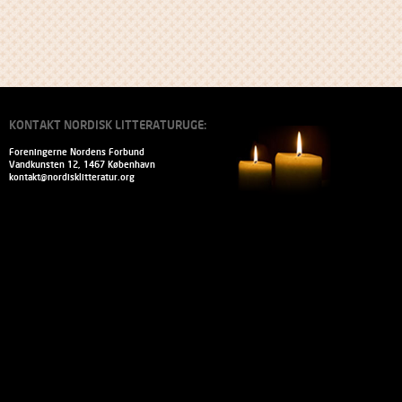
KONTAKT NORDISK LITTERATURUGE:
Foreningerne Nordens Forbund
Vandkunsten 12, 1467 København
kontakt@nordisklitteratur.org