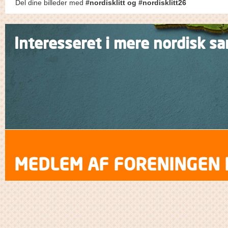
Del dine billeder med
#nordisklitt og #nordisklitt26
Interesseret i mere nordisk s
MEDLEM AF FORENINGEN