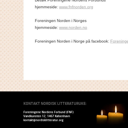
Besøk Foreningene Nordens Forbunds
hjemmeside:
www.fnfnorden.org
Foreningen Norden i Norges
hjemmeside:
www.norden.no
Foreningen Norden i Norge på facebook:
Forening
KONTAKT NORDISK LITTERATURUKE:
Foreningene Nordens Forbund (FNF)
Vandkunsten 12, 1467 København
kontakt@nordisklitteratur.org