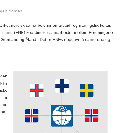
ngen Norden
.
rket nordisk samarbeid innen arbeid- og næringsliv, kultur,
orbund
(FNF) koordinerer samarbeidet mellom Foreningene
 Grønland og Åland.
Det er FNFs oppgave å samordne og
rden
FNFs
iske
 tar
nnen
nalt