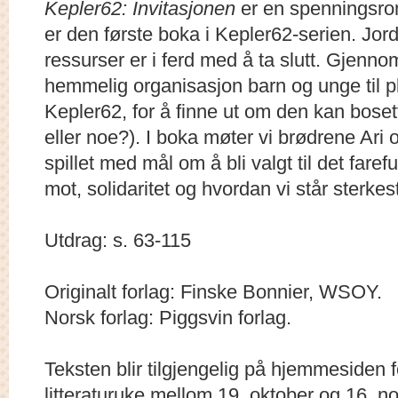
Kepler62: Invitasjonen
er en spenningsrom
er den første boka i Kepler62-serien. Jor
ressurser er i ferd med å ta slutt. Gjenno
hemmelig organisasjon barn og unge til
Kepler62, for å finne ut om den kan bosett
eller noe?). I boka møter vi brødrene Ari
spillet med mål om å bli valgt til det fare
mot, solidaritet og hvordan vi står sterk
Utdrag: s. 63-115
Originalt forlag: Finske Bonnier, WSOY.
Norsk forlag: Piggsvin forlag.
Teksten blir tilgjengelig på hjemmesiden 
litteraturuke mellom 19. oktober og 16. 