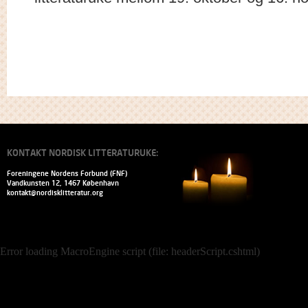
KONTAKT NORDISK LITTERATURUKE:
Foreningene Nordens Forbund (FNF)
Vandkunsten 12, 1467 København
kontakt@nordisklitteratur.org
Error loading MacroEngine script (file: headerScript.cshtml)