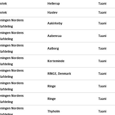
iotek
Hellerup
Taani
iotek
Haslev
Taani
eningen Nordens
Aakirkeby
Taani
lafdeling
eningen Nordens
Aabenraa
Taani
lafdeling
eningen Nordens
Aalborg
Taani
lafdeling
eningen Nordens
Kerteminde
Taani
lafdeling
eningen Nordens
RINGE, Denmark
Taani
lafdeling
eningen Nordens
Ringe
Taani
lafdeling
eningen Nordens
Ringe
Taani
lafdeling
eningen Nordens
Thyholm
Taani
lafdeling