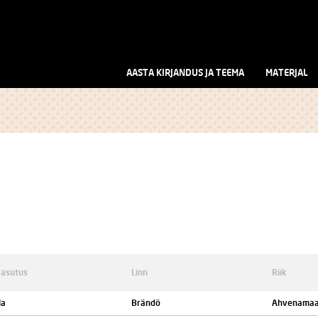
AASTA KIRJANDUS JA TEEMA
MATERJAL
 asutus
Linn
Riik
la
Brändö
Ahvenama