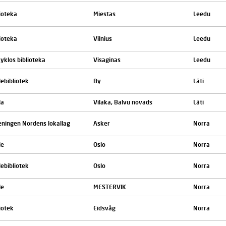
ioteka
Miestas
Leedu
ioteka
Vilnius
Leedu
yklos biblioteka
Visaginas
Leedu
ebibliotek
By
Läti
la
Vilaka, Balvu novads
Läti
eningen Nordens lokallag
Asker
Norra
le
Oslo
Norra
ebibliotek
Oslo
Norra
le
MESTERVIK
Norra
iotek
Eidsvåg
Norra