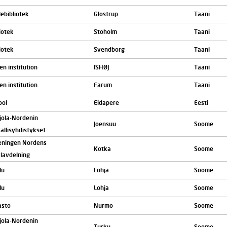
ebibliotek
Glostrup
Taani
iotek
Stoholm
Taani
iotek
Svendborg
Taani
n institution
ISHØJ
Taani
n institution
Farum
Taani
ool
Eidapere
Eesti
jola-Nordenin
Joensuu
Soome
allisyhdistykset
eningen Nordens
Kotka
Soome
alavdelning
lu
Lohja
Soome
lu
Lohja
Soome
asto
Nurmo
Soome
jola-Nordenin
Turku
Soome