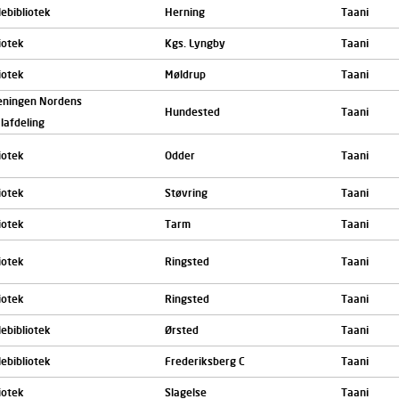
ebibliotek
Herning
Taani
iotek
Kgs. Lyngby
Taani
iotek
Møldrup
Taani
eningen Nordens
Hundested
Taani
lafdeling
iotek
Odder
Taani
iotek
Støvring
Taani
iotek
Tarm
Taani
iotek
Ringsted
Taani
iotek
Ringsted
Taani
ebibliotek
Ørsted
Taani
ebibliotek
Frederiksberg C
Taani
iotek
Slagelse
Taani