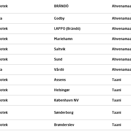
iotek
BRÄNDÖ
Ahvenama
la
Godby
Ahvenama
iotek
LAPPO (Brändö)
Ahvenama
iotek
Mariehamn
Ahvenama
iotek
Saltvik
Ahvenama
iotek
Sund
Ahvenama
la
Vårdö
Ahvenama
iotek
Assens
Taani
iotek
Helsingør
Taani
iotek
København NV
Taani
iotek
Sønderborg
Taani
iotek
Brønderslev
Taani