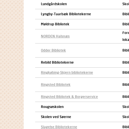
Lundgårdskolen
Skol
Lyngby-Taarbæk Bibliotekerne
Bibl
Møldrup Bibliotek
Bibl
For
NORDEN Halsnæs
loka
Odder Bibliotek
Bibl
Rebild Bibliotekerne
Bibl
Ringkøbing-Skjern bibliotekerne
Bibl
Ringsted Bibliotek
Bibl
Ringsted Bibliotek & Borgerservice
Bibl
Rougsøskolen
Skol
Skolen ved Søerne
Skol
Slagelse Bibliotekerne
Bibl