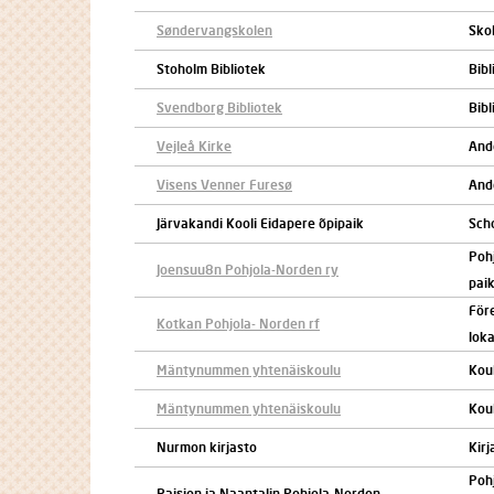
Søndervangskolen
Skol
Stoholm Bibliotek
Bibl
Svendborg Bibliotek
Bibl
Vejleå Kirke
Ande
Visens Venner Furesø
Ande
Järvakandi Kooli Eidapere õpipaik
Sch
Poh
Joensuu8n Pohjola-Norden ry
paik
För
Kotkan Pohjola- Norden rf
lok
Mäntynummen yhtenäiskoulu
Kou
Mäntynummen yhtenäiskoulu
Kou
Nurmon kirjasto
Kirj
Poh
Raision ja Naantalin Pohjola-Norden