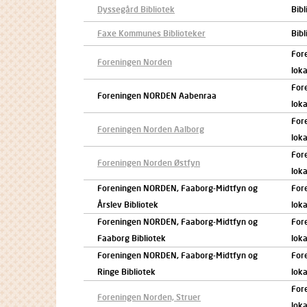
Dyssegård Bibliotek
Bibl
Faxe Kommunes Biblioteker
Bibl
For
Foreningen Norden
loka
For
Foreningen NORDEN Aabenraa
loka
For
Foreningen Norden Aalborg
loka
For
Foreningen Norden Østfyn
loka
Foreningen NORDEN, Faaborg-Midtfyn og
For
Årslev Bibliotek
loka
Foreningen NORDEN, Faaborg-Midtfyn og
For
Faaborg Bibliotek
loka
Foreningen NORDEN, Faaborg-Midtfyn og
For
Ringe Bibliotek
loka
For
Foreningen Norden, Struer
loka