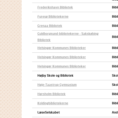
Frederikshavn Bibliotek
Bibl
Furesø Bibliotekerne
Bibl
Grenaa Bibliotek
Bibl
Guldborgsund-bibliotekerne - Sakskøbing
Bibl
Bibliotek
Helsingør Kommunes Biblioteker
Bibl
Helsingør Kommunes Biblioteker
Bibl
Helsingør Kommunes Biblioteker
Bibl
Højby Skole og Bibliotek
Skol
Høje-Taastrup Gymnasium
Sko
Hørsholm Bibliotek
Bibl
Koldingbibliotekerne
Bibl
LæseSelskabet
Ande