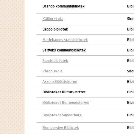
Brändö kommunbibliotek
Bibl
Källbo skola
Sko
Lappo bibliotek
Bibl
Mariehamns stadsbibliotek
Bibl
Saltviks kommunbibliotek
Bibl
Sunds bibliotek
Bibl
Vårdö skola
Sko
AssensBibliotekerne
Bibl
Biblioteket Kulturværftet
Bibl
Biblioteket Rentemestervej
Bibl
Biblioteket Sønderborg
Bibl
Brønderslev Bibliotek
Bibl