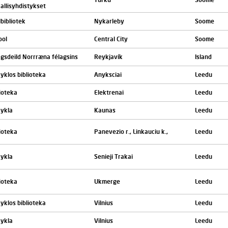
allisyhdistykset
bibliotek
Nykarleby
Soome
ool
Central City
Soome
agsdeild Norrræna félagsins
Reykjavík
Island
yklos biblioteka
Anyksciai
Leedu
ioteka
Elektrenai
Leedu
ykla
Kaunas
Leedu
ioteka
Panevezio r., Linkauciu k.,
Leedu
ykla
Senieji Trakai
Leedu
ioteka
Ukmerge
Leedu
yklos biblioteka
Vilnius
Leedu
ykla
Vilnius
Leedu