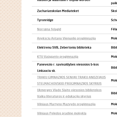
paik
Zachariasskolan Mediateket
Skol
Tyronridge
Sch
Norræna felagid
Fél
Anyksciu Antano Vienuolio progimnazija
Mok
Elektrenu SVB, Zebertoniu biblioteka
Bibl
KTU Vaizganto progimnazija
Mok
Panevezio r. savivaldybes viesosios b-kos
Bibl
Linkauciu sk.
TRAKU GIMNAZIJOS SENUJU TRAKU ANDZEJAUS
Mok
STELMACHOVSKIO PROGIMNAZIJOS SKYRIUS
Ukmerges Vlado Slaito viesosios bibliotekos
Bibl
Vaiku literaturos ir edukaciju skyrius
Vilniaus Martyno Mazvydo progimnazija
Mok
Vilniaus Peledos pradine mokykla
Mok