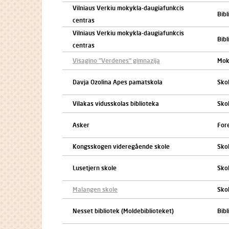
Vilniaus Verkiu mokykla-daugiafunkcis
Bibl
centras
Vilniaus Verkiu mokykla-daugiafunkcis
Bibl
centras
Visagino "Verdenes" gimnazija
Mok
Davja Ozolina Apes pamatskola
Skol
Vilakas vidusskolas biblioteka
Sko
Asker
For
Kongsskogen videregående skole
Sko
Lusetjern skole
Skol
Malangen skole
Sko
Nesset bibliotek (Moldebiblioteket)
Bibl