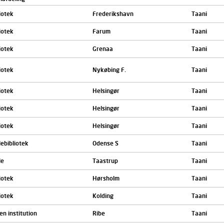
iotek
Frederikshavn
Taani
iotek
Farum
Taani
iotek
Grenaa
Taani
iotek
Nykøbing F.
Taani
iotek
Helsingør
Taani
iotek
Helsingør
Taani
iotek
Helsingør
Taani
ebibliotek
Odense S
Taani
le
Taastrup
Taani
iotek
Hørsholm
Taani
iotek
Kolding
Taani
n institution
Ribe
Taani