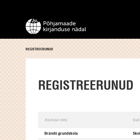
REGISTREERUNUD
REGISTREERUNUD
Asutuse nimi
Vali
Brändö grundskola
Sko