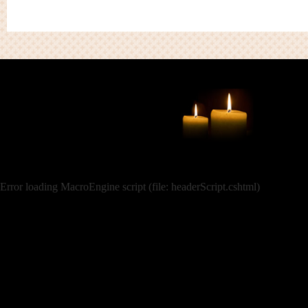
Error loading MacroEngine script (file: headerScript.cshtml)