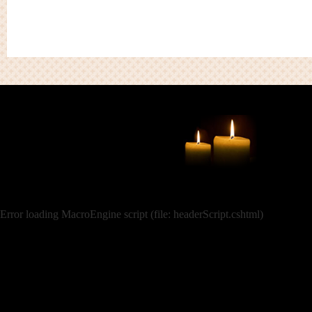
Error loading MacroEngine script (file: headerScript.cshtml)