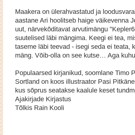
Maakera on ülerahvastatud ja loodusvar
aastane Ari hoolitseb haige väikevenna 
uut, närvekõditavat arvutimängu "Kepler62
suutelised läbi mängima. Keegi ei tea, m
taseme läbi teevad - isegi seda ei teata, k
mäng. Võib-olla on see kutse… Aga kuhu 
Populaarsed kirjanikud, soomlane Timo P
Sortland on koos illustraator Pasi Pitk
kus sõprus seatakse kaalule keset tundm
Ajakirjade Kirjastus
Tõlkis Rain Kooli