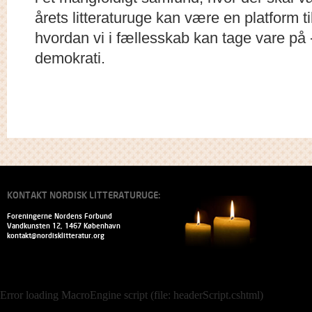
årets litteraturuge kan være en platform ti
hvordan vi i fællesskab kan tage vare på -
demokrati.
KONTAKT NORDISK LITTERATURUGE:
Foreningerne Nordens Forbund
Vandkunsten 12, 1467 København
kontakt@nordisklitteratur.org
Error loading MacroEngine script (file: headerScript.cshtml)