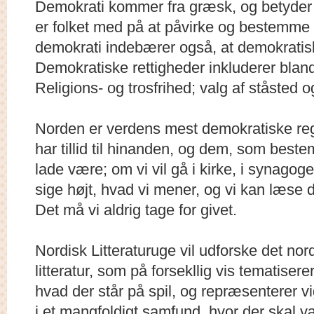
Demokrati kommer fra græsk, og betyder f
er folket med på at påvirke og bestemme v
demokrati indebærer også, at demokratisk
Demokratiske rettigheder inkluderer bland
Religions- og trosfrihed; valg af ståsted og 
Norden er verdens mest demokratiske regi
har tillid til hinanden, og dem, som beste
lade være; om vi vil gå i kirke, i synagog
sige højt, hvad vi mener, og vi kan læse de 
Det må vi aldrig tage for givet.
Nordisk Litteraturuge vil udforske det n
litteratur, som på forsekllig vis tematise
hvad der står på spil, og repræsenterer v
i et mangfoldigt samfund, hvor der skal vær