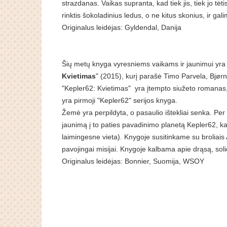
strazdanas. Vaikas supranta, kad tiek jis, tiek jo tėt
rinktis šokoladinius ledus, o ne kitus skonius, ir gal
Originalus leidėjas: Gyldendal, Danija
Šių metų knyga vyresniems vaikams ir jaunimui yra
Kvietimas
" (2015), kurį parašė Timo Parvela, Bjørn 
"Kepler62: Kvietimas" yra įtempto siužeto romanas
yra pirmoji "Kepler62" serijos knyga.
Žemė yra perpildyta, o pasaulio ištekliai senka. Per
jaunimą į to paties pavadinimo planetą Kepler62, kad 
laimingesne vieta). Knygoje susitinkame su broliais A
pavojingai misijai. Knygoje kalbama apie drąsą, soli
Originalus leidėjas: Bonnier, Suomija, WSOY