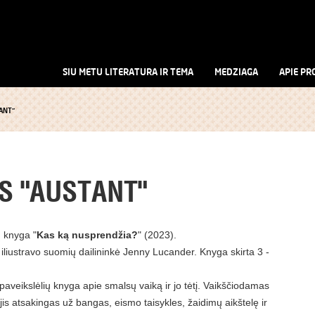
SIU METU LITERATURA IR TEMA
MEDZIAGA
APIE PR
ANT"
S "AUSTANT"
 knyga "
Kas ką nusprendžia?
" (2023).
iustravo suomių dailininkė Jenny Lucander. Knyga skirta 3 -
 paveikslėlių knyga apie smalsų vaiką ir jo tėtį. Vaikščiodamas
 jis atsakingas už bangas, eismo taisykles, žaidimų aikštelę ir