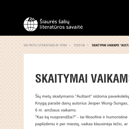
SIU METU LITERATURA IR TEMA
TEKSTAI
SKAITYMAI VAIKAMS "AUST
SKAITYMAI VAIKAM
Šių metų skaitymams "Auštant" siūloma paveikslėlių
Knygą parašė danų autorius Jesper Wung-Sungas, il
6 m. amžiaus vaikams.
"Kas ką nusprendžia?" - tai filosofinė ir humoristinė
paplūdimiu ir per miestą, vaikas klausinėja tėčio, ar