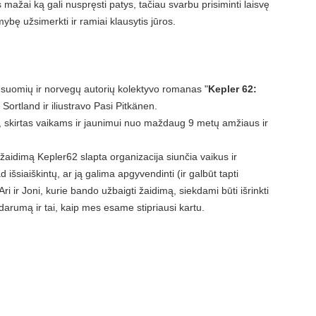
is mažai ką gali nuspręsti patys, tačiau svarbu prisiminti laisvę
imybę užsimerkti ir ramiai klausytis jūros.
 suomių ir norvegų autorių kolektyvo romanas "
Kepler 62:
Sortland ir iliustravo Pasi Pitkänen.
, skirtas vaikams ir jaunimui nuo maždaug 9 metų amžiaus ir
 žaidimą Kepler62 slapta organizacija siunčia vaikus ir
išsiaiškintų, ar ją galima apgyvendinti (ir galbūt tapti
ri ir Joni, kurie bando užbaigti žaidimą, siekdami būti išrinkti
darumą ir tai, kaip mes esame stipriausi kartu.