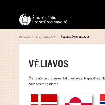
MEDZIAGA
IDEJU KATALOGAS
ŠIAURĖS ŠALIŲ VĖLIAVOS
VĖLIAVOS
Čia rasite visų Šiaurės šalių vėliavas. Papuoškite kla
savaitės renginiams