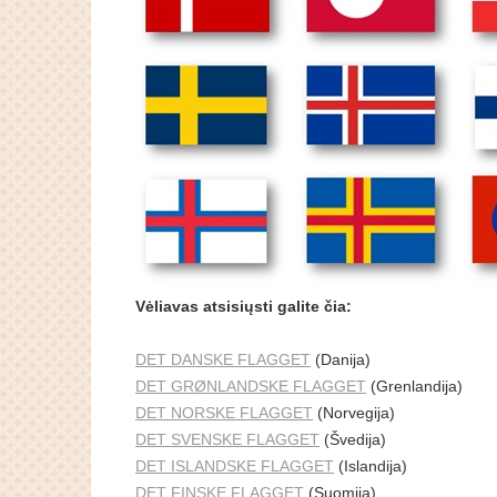
Vėliavas atsisiųsti galite čia:
DET DANSKE FLAGGET
(Danija)
DET GRØNLANDSKE FLAGGET
(Grenlandija)
DET NORSKE FLAGGET
(Norvegija)
DET SVENSKE FLAGGET
(Švedija)
DET ISLANDSKE FLAGGET
(Islandija)
DET FINSKE FLAGGET
(Suomija)