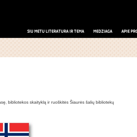
SIU METU LITERATURA IR TEMA
MEDZIAGA
APIE PR
sę, bibliotekos skaityklą ir ruoškitės Šiaurės šalių bibliotekų