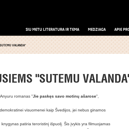
SIU METU LITERATURA IR TEMA
MEDZIAGA
APIE PR
"SUTEMU VALANDA"
USIEMS "SUTEMU VALANDA
 Anyuru romanas "
Jie paskęs savo motinų ašarose
",
 demokratinei visuomenei kaip Švedijos, jei nebus ginamos
knygynas patiria teroristinį išpuolį. Šis įvykis yra filmuojamas