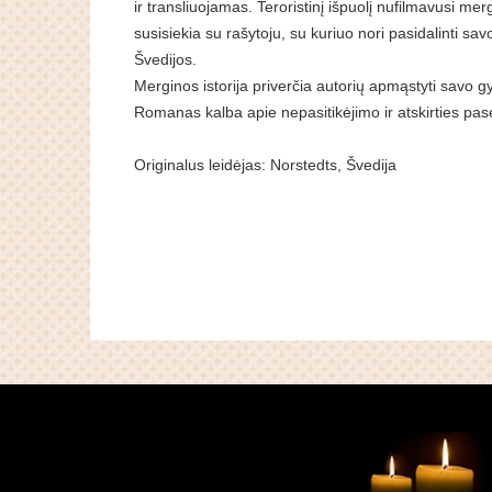
ir transliuojamas. Teroristinį išpuolį nufilmavusi merg
susisiekia su rašytoju, su kuriuo nori pasidalinti savo 
Švedijos.
Merginos istorija priverčia autorių apmąstyti savo 
Romanas kalba apie nepasitikėjimo ir atskirties pasekm
Originalus leidėjas: Norstedts, Švedija