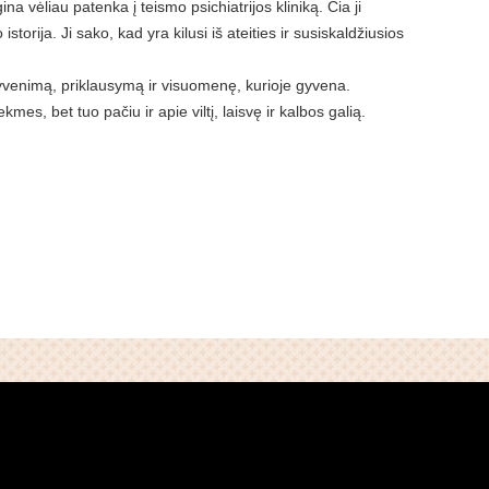
ina vėliau patenka į teismo psichiatrijos kliniką. Čia ji
istorija. Ji sako, kad yra kilusi iš ateities ir susiskaldžiusios
gyvenimą, priklausymą ir visuomenę, kurioje gyvena.
es, bet tuo pačiu ir apie viltį, laisvę ir kalbos galią.