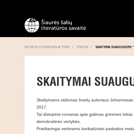
SIU METU LITERATURA IR TEMA
TEKSTAI
SKAITYMAI SUAUGUSIEMS 
SKAITYMAI SUAUG
Skaitymams siūlomas švedų autoriaus Johannesas
2017.
Tai distopinis romanas apie galimas grėsmes tokiai
demokratinės vertybės.
Prieštaringai vertinamo karikatūristo paskaitos metu 