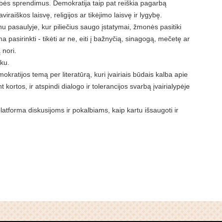
tybės sprendimus. Demokratija taip pat reiškia pagarbą
raiškos laisvę, religijos ar tikėjimo laisvę ir lygybę.
u pasaulyje, kur piliečius saugo įstatymai, žmonės pasitiki
ma pasirinkti - tikėti ar ne, eiti į bažnyčią, sinagogą, mečetę ar
 nori.
ku.
okratijos temą per literatūrą, kuri įvairiais būdais kalba apie
 kortos, ir atspindi dialogo ir tolerancijos svarbą įvairialypėje
platforma diskusijoms ir pokalbiams, kaip kartu išsaugoti ir