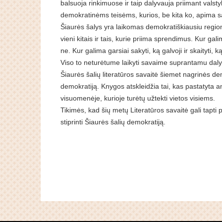
balsuoja rinkimuose ir taip dalyvauja priimant vals
demokratinėms teisėms, kurios, be kita ko, apima savi
Šiaurės šalys yra laikomas demokratiškiausiu region
vieni kitais ir tais, kurie priima sprendimus. Kur gali
ne. Kur galima garsiai sakyti, ką galvoji ir skaityti, ką
Viso to neturėtume laikyti savaime suprantamu daly
Šiaurės šalių literatūros savaitė šiemet nagrinės dem
demokratiją. Knygos atskleidžia tai, kas pastatyta ant
visuomenėje, kurioje turėtų užtekti vietos visiems.
Tikimės, kad šių metų Literatūros savaitė gali tapti 
stiprinti Šiaurės šalių demokratiją.