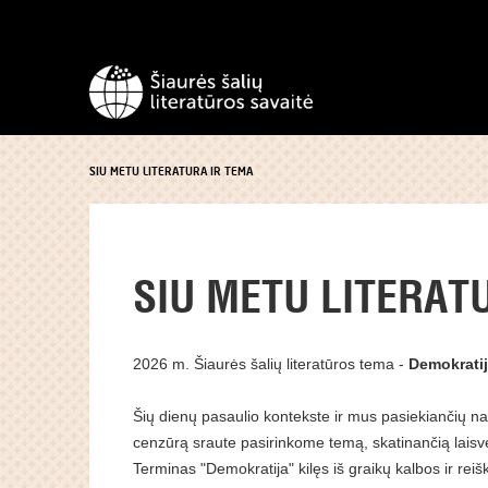
SIU METU LITERATURA IR TEMA
SIU METU LITERAT
2026 m. Šiaurės šalių literatūros tema -
Demokratij
Šių dienų pasaulio kontekste ir mus pasiekiančių nau
cenzūrą sraute pasirinkome temą, skatinančią laisvę
Terminas "Demokratija" kilęs iš graikų kalbos ir r