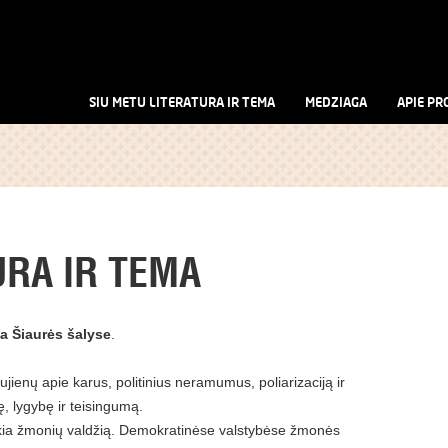
SIU METU LITERATURA IR TEMA
MEDZIAGA
APIE PR
URA IR TEMA
a Šiaurės šalyse
.
jienų apie karus, politinius neramumus, poliarizaciją ir
, lygybę ir teisingumą.
eiškia žmonių valdžią. Demokratinėse valstybėse žmonės