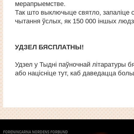
мерапрыемстве.
Так што выключыце святло, запаліце с
чытання ўслых, як 150 000 іншых людз
УДЗЕЛ БЯСПЛАТНЫ!
Удзел у Тыдні паўночнай літаратуры б
або націсніце тут, каб даведацца боль
FORENINGARNA NORDENS FORBUND