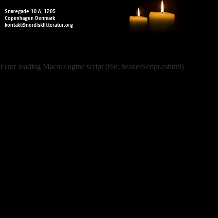
Snaregade 10 A, 1205
Copenhagen Denmark
kontakt@nordisklitteratur.org
Error loading MacroEngine script (file: headerScript.cshtml)