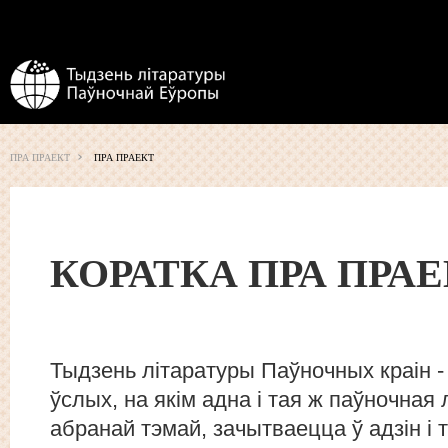
ПРА ПРАЕКТ
ПРА ПРАЕКТ
КОРАТКА ПРА ПРА
Тыдзень літаратуры Паўночных краін 
ўслых, на якім адна і тая ж паўночная 
абранай тэмай, зачытваецца ў адзін і т