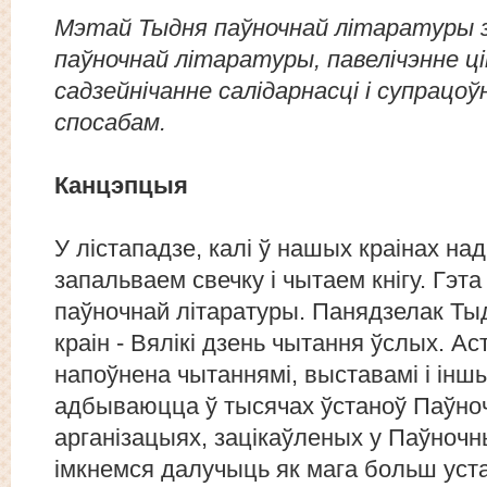
Мэтай Тыдня паўночнай літаратуры 
паўночнай літаратуры, павелічэнне ці
садзейнічанне салідарнасці і супрацо
спосабам.
Канцэпцыя
У лістападзе, калі ў нашых краінах н
запальваем свечку і чытаем кнігу. Гэт
паўночнай літаратуры. Панядзелак Ты
краін - Вялікі дзень чытання ўслых. А
напоўнена чытаннямі, выставамі і іншы
адбываюцца ў тысячах ўстаноў Паўноч
арганізацыях, зацікаўленых у Паўночн
імкнемся далучыць як мага больш уста