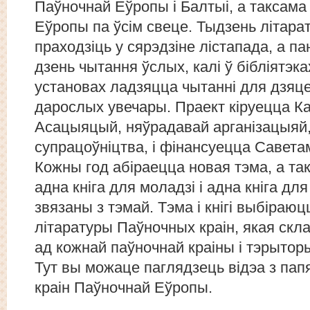
Паўночнай Еўропы і Балтыі, а таксама
Еўропы па ўсім свеце. Тыдзень літара
праходзіць у сярэдзіне лістапада, а па
дзень чытання ўслых, калі ў бібліятэк
установах ладзяцца чытанні для дзяцей
дарослых увечары. Праект кіруецца 
Асацыяцый, няўрадавай арганізацыяй,
супрацоўніцтва, і фінансуецца Савета
Кожны год абіраецца новая тэма, а так
адна кніга для моладзі і адна кніга для
звязаны з тэмай. Тэма і кнігі выбіра
літаратуры Паўночных краін, якая скл
ад кожнай паўночнай краіны і тэрыторы
Тут вы можаце паглядзець відэа з пап
краін Паўночнай Еўропы.