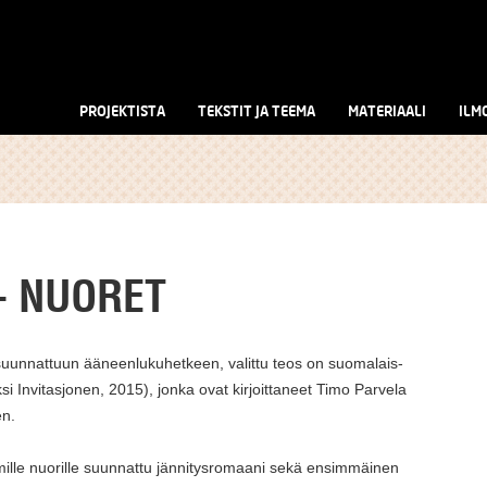
PROJEKTISTA
TEKSTIT JA TEEMA
MATERIAALI
ILM
- NUORET
unnattuun ääneenlukuhetkeen, valittu teos on suomalais-
i Invitasjonen, 2015), jonka ovat kirjoittaneet Timo Parvela
en.
mmille nuorille suunnattu jännitysromaani sekä ensimmäinen