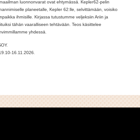
a maailman luonnonvarat ovat ehtymässä. Kepler62-pelin
mannimiselle planeetalle, Kepler 62:lle, selvittämään, voisiko
inpaikka ihmisille. Kirjassa tutustumme veljeksiin Ariin ja
alituiksi tähän vaaralliseen tehtävään. Teos käsittelee
vahvimmillamme yhdessä.
WSOY.
e 19.10-16.11.2026.