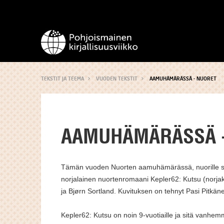
TEKSTIT JA TEEMA
VUODEN TEKSTIT
AAMUHÄMÄRÄSSÄ - NUORET
AAMUHÄMÄRÄSSÄ 
Tämän vuoden Nuorten aamuhämärässä, nuorille su
norjalainen nuortenromaani Kepler62: Kutsu (norjaks
ja Bjørn Sortland. Kuvituksen on tehnyt Pasi Pitkän
Kepler62: Kutsu on noin 9-vuotiaille ja sitä vanhe