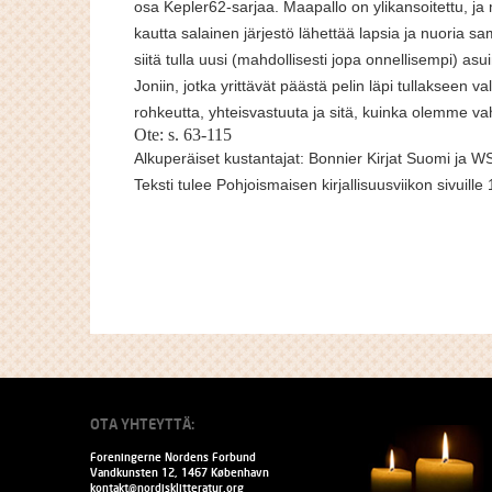
osa Kepler62-sarjaa. Maapallo on ylikansoitettu, j
kautta salainen järjestö lähettää lapsia ja nuoria sa
siitä tulla uusi (mahdollisesti jopa onnellisempi) asu
Joniin, jotka yrittävät päästä pelin läpi tullakseen v
rohkeutta, yhteisvastuuta ja sitä, kuinka olemme 
Ote: s. 63-115
Alkuperäiset kustantajat: Bonnier Kirjat Suomi ja 
Teksti tulee Pohjoismaisen kirjallisuusviikon sivuill
OTA YHTEYTTÄ:
Foreningerne Nordens Forbund
Vandkunsten 12, 1467 København
kontakt@nordisklitteratur.org