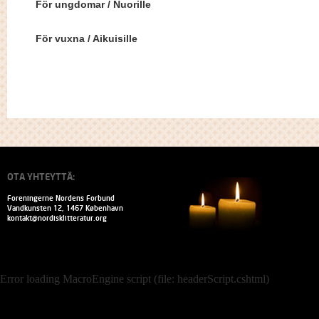
För ungdomar / Nuorille
För vuxna / Aikuisille
OTA YHTEYTTÄ:
Foreningerne Nordens Forbund
Vandkunsten 12, 1467 København
kontakt@nordisklitteratur.org
Error loading MacroEngine script (file: headerScript.cshtml)