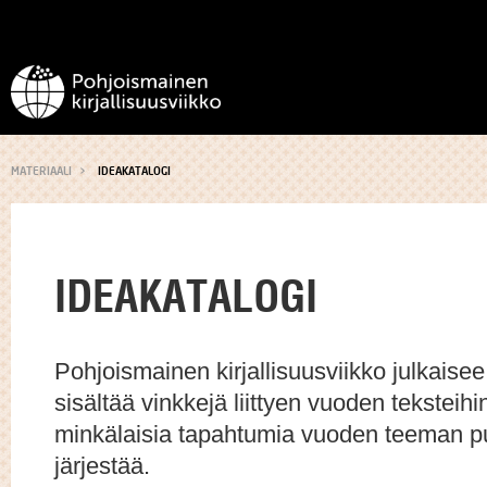
MATERIAALI
IDEAKATALOGI
IDEAKATALOGI
Pohjoismainen kirjallisuusviikko julkaisee
sisältää vinkkejä liittyen vuoden teksteih
minkälaisia tapahtumia vuoden teeman pu
järjestää.