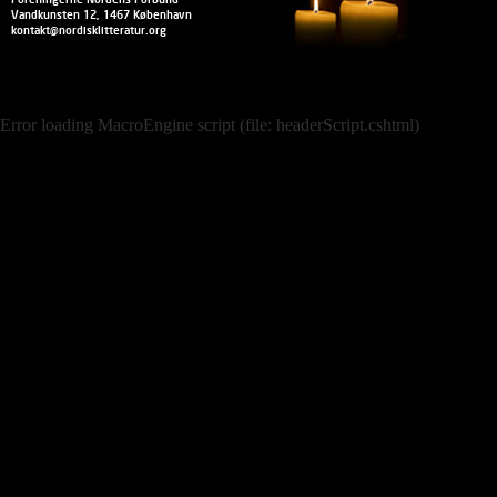
Vandkunsten 12, 1467 København
kontakt@nordisklitteratur.org
Error loading MacroEngine script (file: headerScript.cshtml)