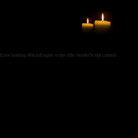
Error loading MacroEngine script (file: headerScript.cshtml)