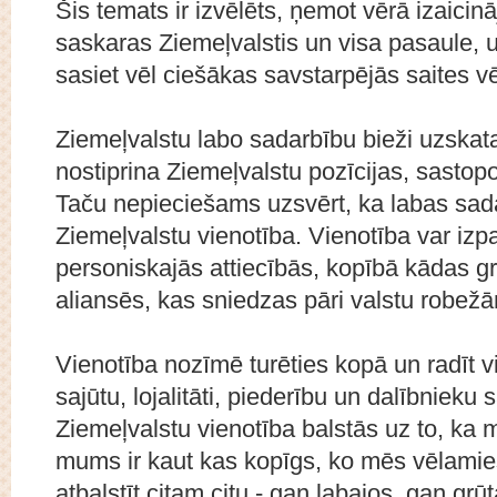
Šis temats ir izvēlēts, ņemot vērā izaicin
saskaras Ziemeļvalstis un visa pasaule, 
sasiet vēl ciešākas savstarpējās saites v
Ziemeļvalstu labo sadarbību bieži uzskata
nostiprina Ziemeļvalstu pozīcijas, sastop
Taču nepieciešams uzsvērt, ka labas sad
Ziemeļvalstu vienotība. Vienotība var iz
personiskajās attiecībās, kopībā kādas g
aliansēs, kas sniedzas pāri valstu robež
Vienotība nozīmē turēties kopā un radīt v
sajūtu, lojalitāti, piederību un dalībnieku 
Ziemeļvalstu vienotība balstās uz to, ka mū
mums ir kaut kas kopīgs, ko mēs vēlamie
atbalstīt citam citu - gan labajos, gan grū