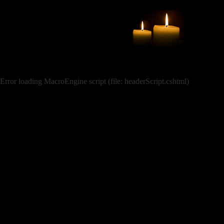
Error loading MacroEngine script (file: headerScript.cshtml)