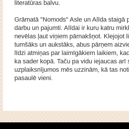
literatūras balvu.
Grāmatā "Nomods" Asle un Alīda staigā p
darbu un pajumti. Alīdai ir kuru katru mir
nevēlas ļaut viņiem pārnakšņot. Klejojot li
tumšāks un aukstāks, abus pārņem aizvie
līdzi atmiņas par laimīgākiem laikiem, kad
ka sader kopā. Taču pa vidu iejaucas arī 
uzplaiksnījumos mēs uzzinām, kā tas noti
pasaulē vieni.