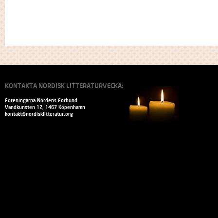
KONTAKTA NORDISK LITTERATURVECKA:
Foreningarna Nordens Forbund
Vandkunsten 12, 1467 Köpenhamn
kontakt@nordisklitteratur.org